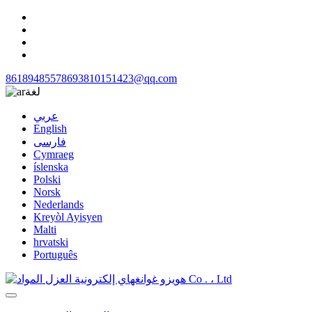
8618948557869
3810151423@qq.com
لغة
عربي
English
فارسی
Cymraeg
íslenska
Polski
Norsk
Nederlands
Kreyòl Ayisyen
Malti
hrvatski
Português