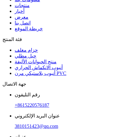
منتجات
أخبار
معرض
اتصل بنا
خريطة الموقع
فئة المنتج
حزام مغلف
حبل مطلي
منتج الحيوانات الأليفة
أنبوب الانكماش الحراري
أنبوب بلاستيكي مرن PVC
جهة الاتصال
رقم التليفون
+8615220576187
عنوان البريد الإلكتروني
3810151423@qq.com
عنوان