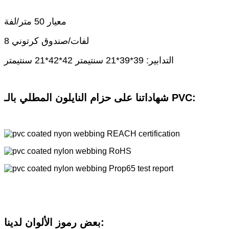
معيار 50 متر/لفة
8 لفات/صندوق كرتوني
التدابير: 39*39*21 سنتيمتر 42*42*21 سنتيمتر
شهاداتنا على حزام النايلون المطلي بالـ PVC:
بعض رموز الألوان لدينا: